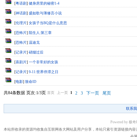
[
粤语剧
]
健身房里的秘密1-4
[
神话剧
]
盛如歌与薄修言小说
[
伦理片
]
女孩子当BQ是什么意思
[
恐怖片
]
陌生人:第三章
[
恐怖片
]
温迪戈
[
记录片
]
硝烟过后
[
喜剧片
]
一个非常好的女孩
[
记录片
]
9-11:世界停滞之日
[
电影
]
致命ID
共84条数据 页次:1/3页
首页
上一页
1
2
3
下一页
尾页
联系我
Powered by 极
本站所收录的资源均收集自互联网各大网站及用户分享，本站只索引资源链接内容
会